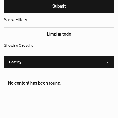
Show Filters
Limpiar todo
Showing 0 results
Sort by
Sort a
No content has been found.