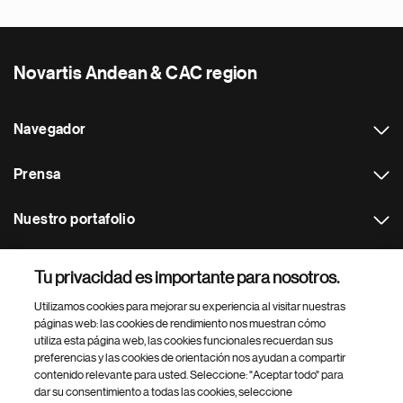
Novartis Andean & CAC region
Navegador
Prensa
Nuestro portafolio
Otras webs
Tu privacidad es importante para nosotros.
Utilizamos cookies para mejorar su experiencia al visitar nuestras
Footer Site Search
páginas web: las cookies de rendimiento nos muestran cómo
utiliza esta página web, las cookies funcionales recuerdan sus
preferencias y las cookies de orientación nos ayudan a compartir
contenido relevante para usted. Seleccione: "Aceptar todo" para
dar su consentimiento a todas las cookies, seleccione