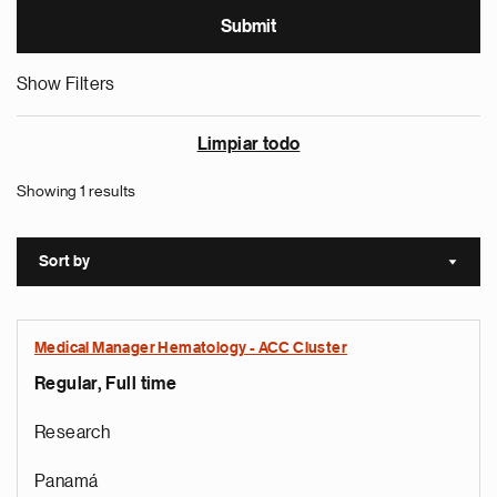
Show Filters
Limpiar todo
Showing 1 results
Sort by
Sort a
Medical Manager Hematology - ACC Cluster
Regular, Full time
Research
Panamá