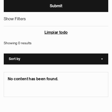
Show Filters
Limpiar todo
Showing 0 results
Sort by
Sort a
No content has been found.