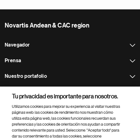
Novartis Andean & CAC region
Navegador
Prensa
Nuestro portafolio
Otras webs
Tu privacidad es importante para nosotros.
Utilizamos cookies para mejorar su experiencia al visitar nuestras
Footer Site Search
páginas web: las cookies de rendimiento nos muestran cómo
utiliza esta página web, las cookies funcionales recuerdan sus
preferencias y las cookies de orientación nos ayudan a compartir
contenido relevante para usted. Seleccione: "Aceptar todo" para
dar su consentimiento a todas las cookies, seleccione