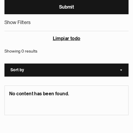
Show Filters
Limpiar todo
Showing 0 results
Sort by
Sort a
No content has been found.