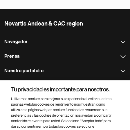
Novartis Andean & CAC region
Navegador
Prensa
Nuestro portafolio
Otras webs
Tu privacidad es importante para nosotros.
Utilizamos cookies para mejorar su experiencia al visitar nuestras
Footer Site Search
páginas web: las cookies de rendimiento nos muestran cómo
utiliza esta página web, las cookies funcionales recuerdan sus
preferencias y las cookies de orientación nos ayudan a compartir
contenido relevante para usted. Seleccione: "Aceptar todo" para
dar su consentimiento a todas las cookies, seleccione