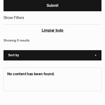
Show Filters
Limpiar todo
Showing 0 results
Sort by
Sort a
No content has been found.