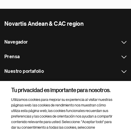
Novartis Andean & CAC region
Navegador
Prensa
Nuestro portafolio
Otras webs
Tu privacidad es importante para nosotros.
Utilizamos cookies para mejorar su experiencia al visitar nuestras
Footer Site Search
páginas web: las cookies de rendimiento nos muestran cómo
utiliza esta página web, las cookies funcionales recuerdan sus
preferencias y las cookies de orientación nos ayudan a compartir
contenido relevante para usted. Seleccione: "Aceptar todo" para
dar su consentimiento a todas las cookies, seleccione