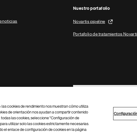
Nuestro portafolio
e noticias
Novartis pipeline
Portafolio de tratamientos Novart
Footer Site Search
b: las cookies de rendimiento nos muestran cómo utiliza
okies de orientación nos ayudan a compartir contenido
Configuració
 todas las cookies, seleccione "Configuración de
para utilizar solo las cookies estrictamente necesarias.
Configuración de cookies
Mapa del sitio
 el enlace de configuración de cookies en la página