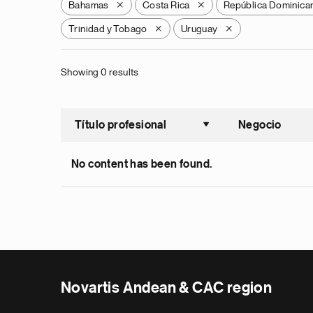
Bahamas
Costa Rica
República Dominica
X
X
Trinidad y Tobago
Uruguay
X
X
Showing 0 results
Título profesional
Negocio
Ordenar a
No content has been found.
Novartis Andean & CAC region