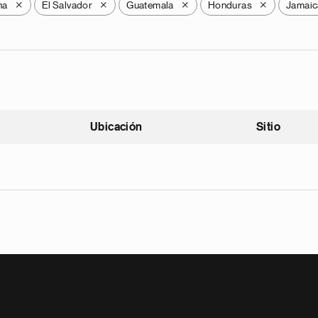
na
El Salvador
Guatemala
Honduras
Jamaic
X
X
X
X
Ubicación
Sitio
scendente