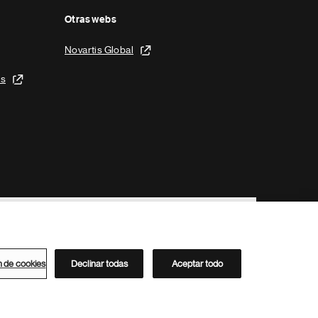
Otras webs
Novartis Global
is
n de cookies
Declinar todas
Aceptar todo
Directorio de Novartis
Este sitio está dirigido al público del clúster ACC