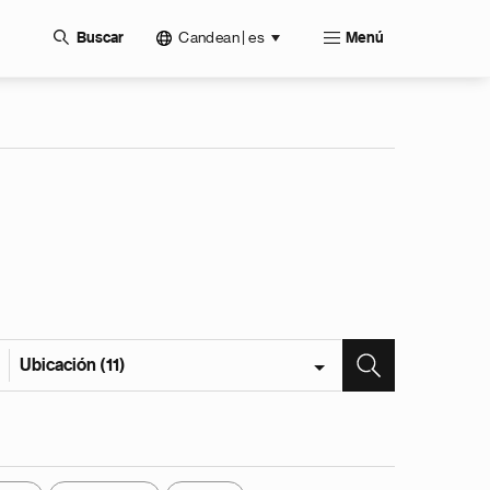
Candean | es
Buscar
Menú
Ubicación (11)