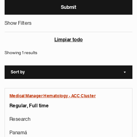
Show Filters
Limpiar todo
Showing 1 results
Sort by
Sort a
Medical Manager Hematology - ACC Cluster
Regular, Full time
Research
Panamá