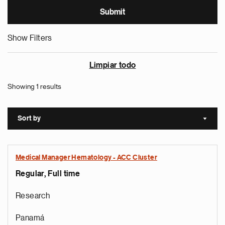
Show Filters
Limpiar todo
Showing 1 results
Sort by
Sort a
Medical Manager Hematology - ACC Cluster
Regular, Full time
Research
Panamá