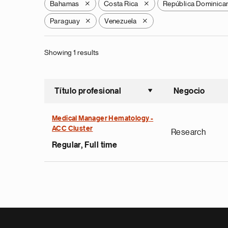
Bahamas
Costa Rica
República Dominica
X
X
Paraguay
Venezuela
X
X
Showing 1 results
Título profesional
Negocio
Ordenar a
Medical Manager Hematology -
ACC Cluster
Research
Regular, Full time