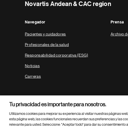
Novartis Andean & CAC region
Navegador
Prensa
Pacientes y cuidadores
Archivo d
Profesionales de la salud
Responsabilidad corporativa (ESG)
Noticias
Carreras
Tu privacidad es importante para nosotros.
Utilizamos cookies para mejorar su experiencia al visitar nuestras páginas we
esta página web, las cookies funcionales recuerdan sus preferencias y las co
relevante para usted. Seleccione: "Aceptar todo" para dar su consentimiento a
Parte
© 2026 Novartis AG