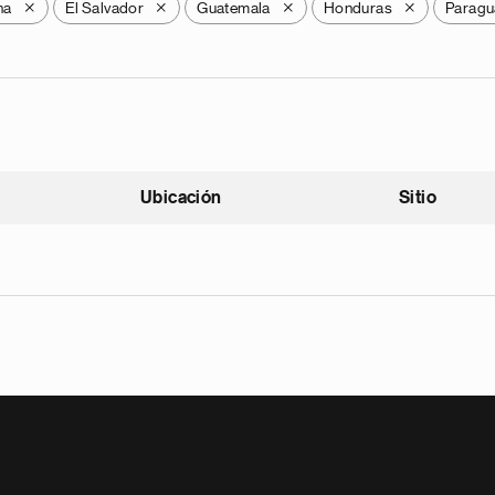
na
El Salvador
Guatemala
Honduras
Paragu
X
X
X
X
Ubicación
Sitio
scendente