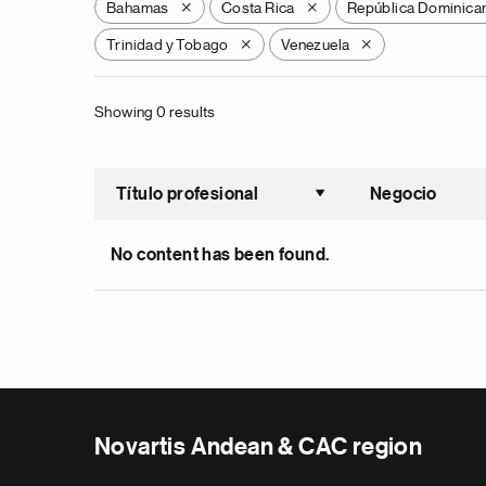
Bahamas
Costa Rica
República Dominica
X
X
Trinidad y Tobago
Venezuela
X
X
Showing 0 results
Título profesional
Negocio
Ordenar a
No content has been found.
Novartis Andean & CAC region