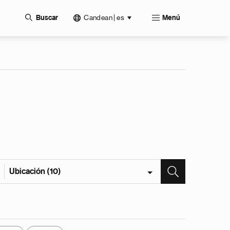
Candean | es
Buscar
Menú
Ubicación (10)