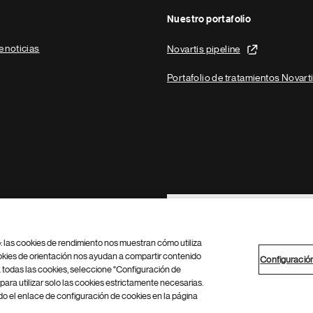
Nuestro portafolio
e noticias
Novartis pipeline
Portafolio de tratamientos Novart
Footer Site Search
b: las cookies de rendimiento nos muestran cómo utiliza
okies de orientación nos ayudan a compartir contenido
Configuració
 todas las cookies, seleccione "Configuración de
para utilizar solo las cookies estrictamente necesarias.
Configuración de cookies
Mapa del sitio
 el enlace de configuración de cookies en la página