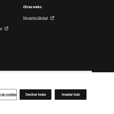
Otras webs
Novartis Global
is
n de cookies
Declinar todas
Aceptar todo
Directorio de Novartis
Este sitio está dirigido al público del clúster ACC