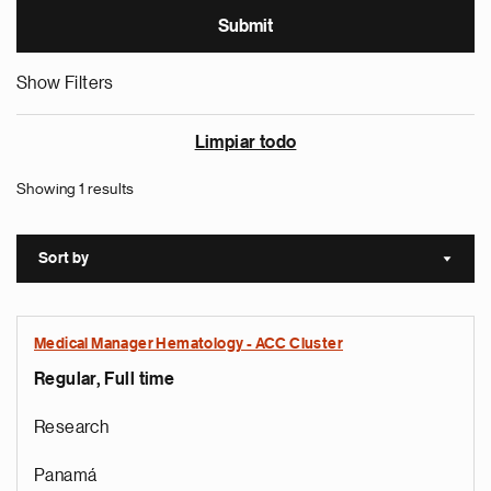
Show Filters
Limpiar todo
Showing 1 results
Sort by
Sort a
Medical Manager Hematology - ACC Cluster
Regular, Full time
Research
Panamá