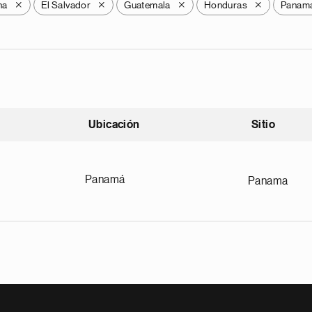
na
El Salvador
Guatemala
Honduras
Panam
X
X
X
X
Ubicación
Sitio
scendente
Panamá
Panama