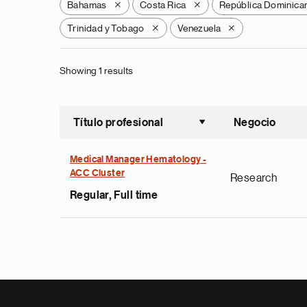
Bahamas
Costa Rica
República Dominica
X
X
Trinidad y Tobago
Venezuela
X
X
Showing 1 results
Título profesional
Negocio
Ordenar a
Medical Manager Hematology -
ACC Cluster
Research
Regular, Full time