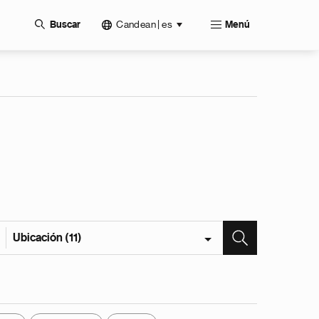
Candean | es
Buscar
Menú
Ubicación (11)