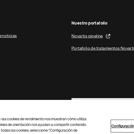
Nuestro portafolio
e noticias
Novartis pipeline
Portafolio de tratamientos Novart
Footer Site Search
b: las cookies de rendimiento nos muestran cómo utiliza
okies de orientación nos ayudan a compartir contenido
Configuració
 todas las cookies, seleccione "Configuración de