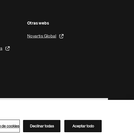
Otras webs
Novartis Global
is
n de cookies
Declinar todas
Aceptar todo
Directorio de Novartis