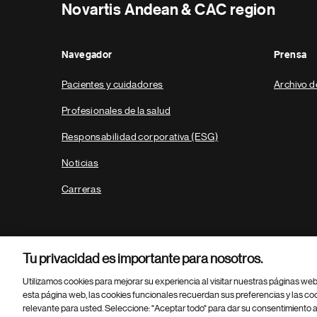
Novartis Andean & CAC region
Navegador
Prensa
Pacientes y cuidadores
Archivo d
Profesionales de la salud
Responsabilidad corporativa (ESG)
Noticias
Carreras
Tu privacidad es importante para nosotros.
Utilizamos cookies para mejorar su experiencia al visitar nuestras páginas we
esta página web, las cookies funcionales recuerdan sus preferencias y las co
relevante para usted. Seleccione: "Aceptar todo" para dar su consentimiento a
Parte
© 2026 Novartis AG