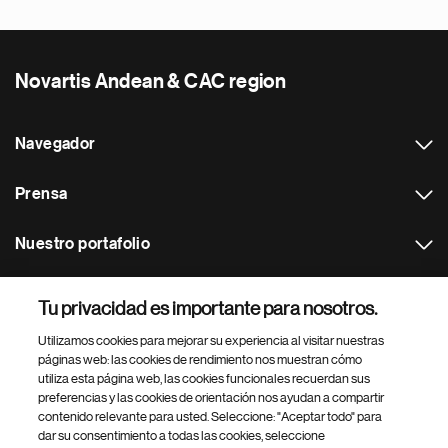
Novartis Andean & CAC region
Navegador
Prensa
Nuestro portafolio
Otras webs
Tu privacidad es importante para nosotros.
Utilizamos cookies para mejorar su experiencia al visitar nuestras
Footer Site Search
páginas web: las cookies de rendimiento nos muestran cómo
utiliza esta página web, las cookies funcionales recuerdan sus
preferencias y las cookies de orientación nos ayudan a compartir
contenido relevante para usted. Seleccione: "Aceptar todo" para
dar su consentimiento a todas las cookies, seleccione