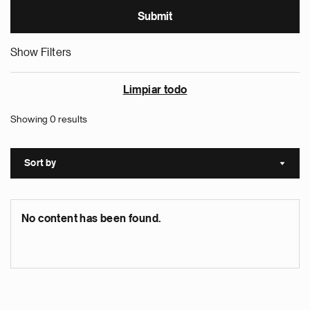
Show Filters
Limpiar todo
Showing 0 results
Sort by
Sort a
No content has been found.