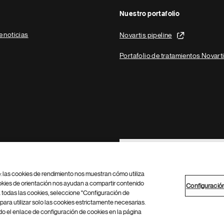
Nuestro portafolio
e noticias
Novartis pipeline
Portafolio de tratamientos Novart
Footer Site Search
b: las cookies de rendimiento nos muestran cómo utiliza
okies de orientación nos ayudan a compartir contenido
Configuració
 todas las cookies, seleccione "Configuración de
para utilizar solo las cookies estrictamente necesarias.
Configuración de cookies
Mapa del sitio
 el enlace de configuración de cookies en la página