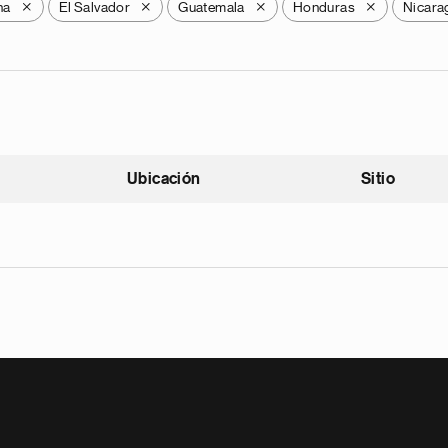
na
El Salvador
Guatemala
Honduras
Nicara
X
X
X
X
Ubicación
Sitio
scendente