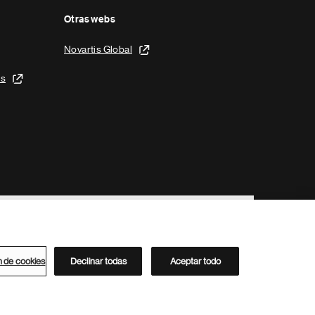
Otras webs
Novartis Global
is
n de cookies
Declinar todas
Aceptar todo
Directorio de Novartis
Este sitio está dirigido al público del clúster ACC