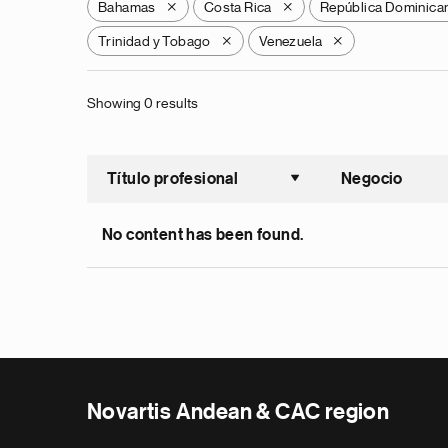
Bahamas
Costa Rica
República Dominica
X
X
Trinidad y Tobago
Venezuela
X
X
Showing 0 results
Título profesional
Negocio
Ordenar a
No content has been found.
Novartis Andean & CAC region