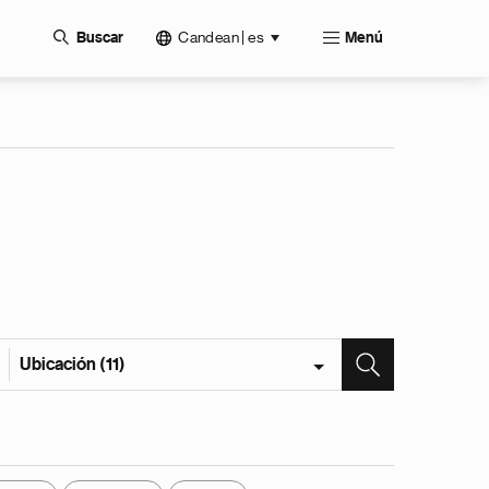
Candean | es
Buscar
Menú
Ubicación (11)