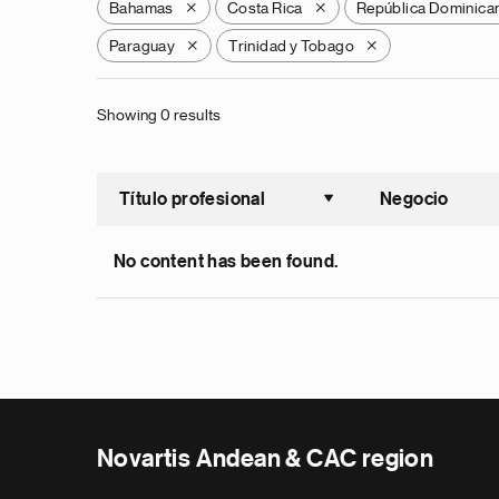
Bahamas
Costa Rica
República Dominica
X
X
Paraguay
Trinidad y Tobago
X
X
Showing 0 results
Título profesional
Negocio
Ordenar a
No content has been found.
Novartis Andean & CAC region