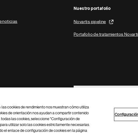
Nuestro portafolio
e noticias
Novartis pipeline
Portafolio de tratamientos Novart
Footer Site Search
b: las cookies de rendimiento nos muestran cómo utiliza
okies de orientación nos ayudan a compartir contenido
Configuració
 todas las cookies, seleccione "Configuración de
para utilizar solo las cookies estrictamente necesarias.
Configuración de cookies
Mapa del sitio
 el enlace de configuración de cookies en la página