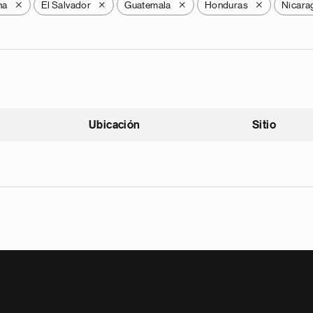
na
El Salvador
Guatemala
Honduras
Nicara
X
X
X
X
Ubicación
Sitio
scendente