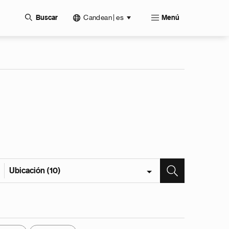
Candean | es
Buscar
Menú
Ubicación (10)