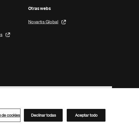
Otras webs
Novartis Global
is
n de cookies
Declinar todas
Aceptar todo
Directorio de Novartis
Este sitio está dirigido al público del clúster ACC