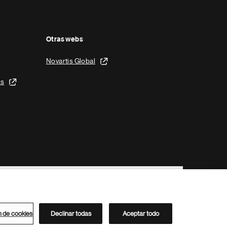
Otras webs
Novartis Global
is
n de cookies
Declinar todas
Aceptar todo
Directorio de Novartis