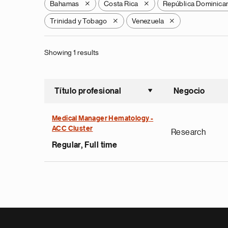
Bahamas
Costa Rica
República Dominica
X
X
Trinidad y Tobago
Venezuela
X
X
Showing 1 results
Título profesional
Negocio
Ordenar a
Medical Manager Hematology -
ACC Cluster
Research
Regular, Full time