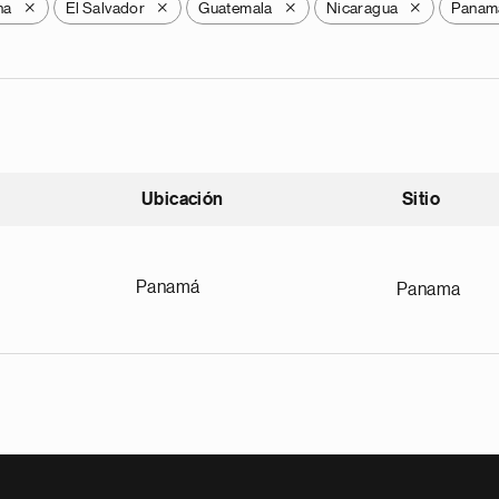
na
El Salvador
Guatemala
Nicaragua
Panam
X
X
X
X
Ubicación
Sitio
scendente
Panamá
Panama