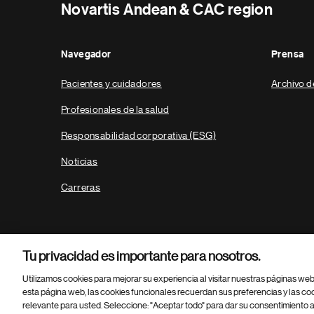
Novartis Andean & CAC region
Navegador
Prensa
Pacientes y cuidadores
Archivo d
Profesionales de la salud
Responsabilidad corporativa (ESG)
Noticias
Carreras
Tu privacidad es importante para nosotros.
Utilizamos cookies para mejorar su experiencia al visitar nuestras páginas we
esta página web, las cookies funcionales recuerdan sus preferencias y las co
relevante para usted. Seleccione: "Aceptar todo" para dar su consentimiento a
Parte
© 2026 Novartis AG