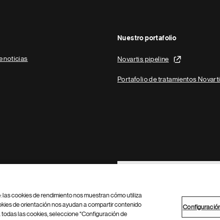
Nuestro portafolio
e noticias
Novartis pipeline
Portafolio de tratamientos Novart
Footer Site Search
b: las cookies de rendimiento nos muestran cómo utiliza
okies de orientación nos ayudan a compartir contenido
Configuració
 todas las cookies, seleccione "Configuración de