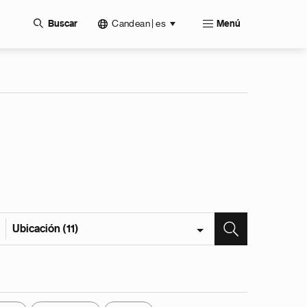
Candean | es
Buscar
Menú
Ubicación (11)