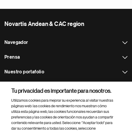
Novartis Andean & CAC region
Navegador
Prensa
Nuestro portafolio
Otras webs
Tu privacidad es importante para nosotros.
Utilizamos cookies para mejorar su experiencia al visitar nuestras
Footer Site Search
páginas web: las cookies de rendimiento nos muestran cómo
utiliza esta página web, las cookies funcionales recuerdan sus
preferencias y las cookies de orientación nos ayudan a compartir
contenido relevante para usted. Seleccione: "Aceptar todo" para
dar su consentimiento a todas las cookies, seleccione