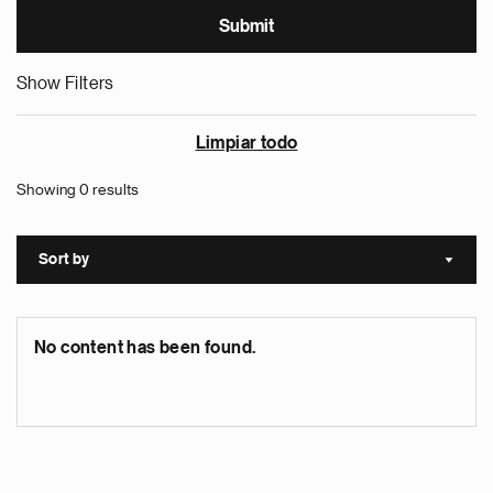
Show Filters
Limpiar todo
Showing 0 results
Sort by
Sort a
No content has been found.