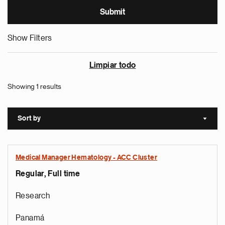
Show Filters
Limpiar todo
Showing 1 results
Sort by
Sort a
Medical Manager Hematology - ACC Cluster
Regular, Full time
Research
Panamá