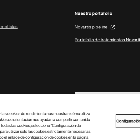
Nuestro portafolio
e noticias
Novartis pipeline
Portafolio de tratamientos Novart
Footer Site Search
b: las cookies de rendimiento nos muestran cómo utiliza
okies de orientación nos ayudan a compartir contenido
Configuració
 todas las cookies, seleccione "Configuración de
para utilizar solo las cookies estrictamente necesarias.
Configuración de cookies
Mapa del sitio
 el enlace de configuración de cookies en la página