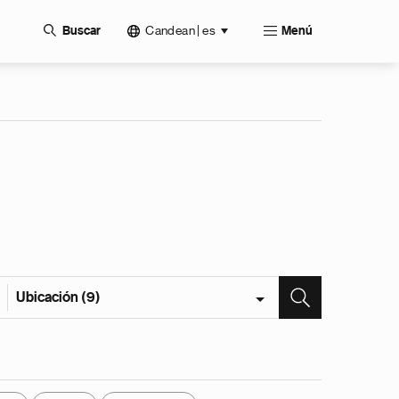
Candean | es
Buscar
Menú
Ubicación (9)