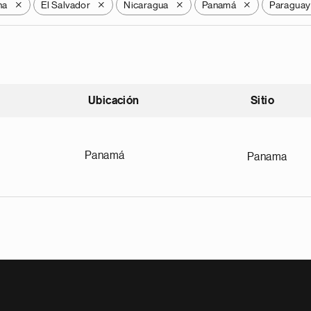
na
El Salvador
Nicaragua
Panamá
Paraguay
X
X
X
X
Ubicación
Sitio
scendente
Panamá
Panama