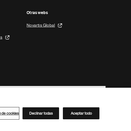
Otras webs
Novartis Global
is
n de cookies
Declinar todas
Aceptar todo
Directorio de Novartis
Este sitio está dirigido al público del clúster ACC