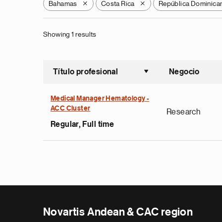
Bahamas
Costa Rica
República Dominica
X
X
Showing 1 results
Título profesional
Negocio
Ordenar a
Medical Manager Hematology -
ACC Cluster
Research
Regular, Full time
Novartis Andean & CAC region