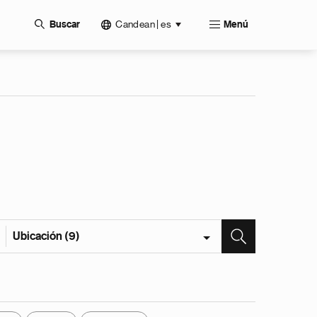
Candean | es
Buscar
Menú
Ubicación (9)