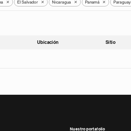
na
El Salvador
Nicaragua
Panamá
Paraguay
X
X
X
X
Ubicación
Sitio
scendente
Nuestro portafolio