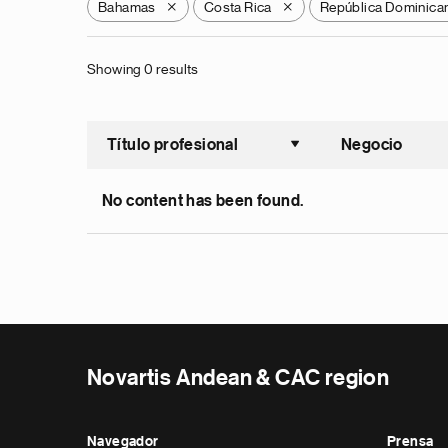
Bahamas
Costa Rica
República Dominica
X
X
Showing 0 results
Título profesional
Negocio
Ordenar a
No content has been found.
Novartis Andean & CAC region
Navegador
Prensa