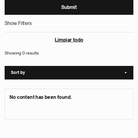
Show Filters
Limpiar todo
Showing 0 results
Sort by
Sort a
No content has been found.