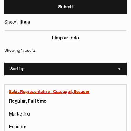
Show Filters
Limpiar todo
Showing 1 results
Sort by
Sort a
Sales Representative - Guayaquil, Ecuador
Regular, Full time
Marketing
Ecuador