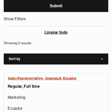
Show Filters
Limpiar todo
Showing 2 results
Sort by
Sort a
Sales Representative - Guayaquil, Ecuador
Regular, Full time
Marketing
Ecuador