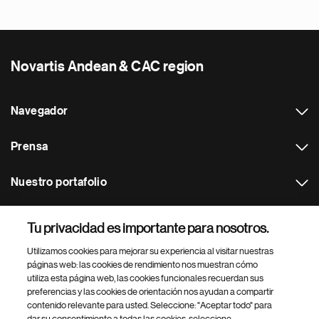
Novartis Andean & CAC region
Navegador
Prensa
Nuestro portafolio
Otras webs
Tu privacidad es importante para nosotros.
Utilizamos cookies para mejorar su experiencia al visitar nuestras
Footer Site Search
páginas web: las cookies de rendimiento nos muestran cómo
utiliza esta página web, las cookies funcionales recuerdan sus
preferencias y las cookies de orientación nos ayudan a compartir
contenido relevante para usted. Seleccione: "Aceptar todo" para
dar su consentimiento a todas las cookies, seleccione