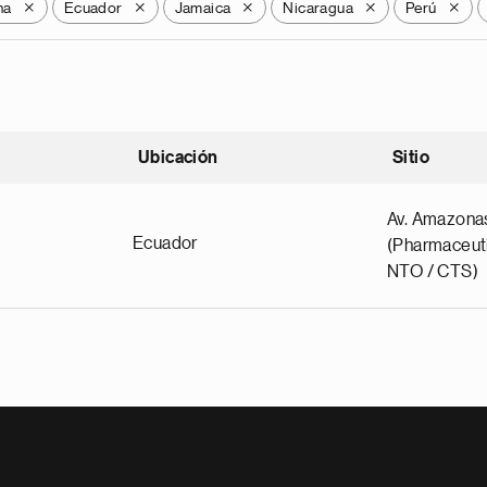
na
Ecuador
Jamaica
Nicaragua
Perú
X
X
X
X
X
Ubicación
Sitio
scendente
Av. Amazona
Ecuador
(Pharmaceuti
NTO / CTS)