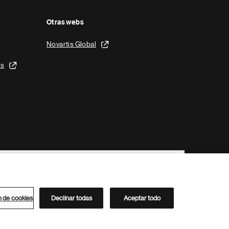
Otras webs
Novartis Global
is
n de cookies
Declinar todas
Aceptar todo
Directorio de Novartis
Este sitio está dirigido al público del clúster ACC