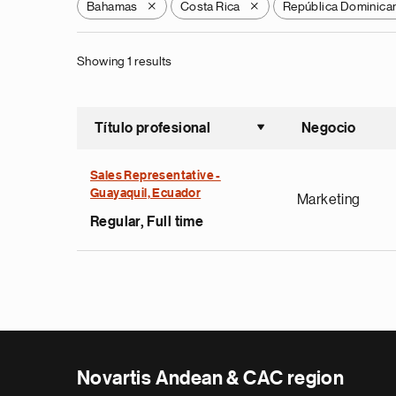
Bahamas
Costa Rica
República Dominica
X
X
Showing 1 results
Título profesional
Negocio
Ordenar a
Sales Representative -
Guayaquil, Ecuador
Marketing
Regular, Full time
Novartis Andean & CAC region