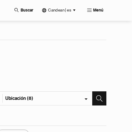
Candean | es
Buscar
Menú
Ubicación (8)