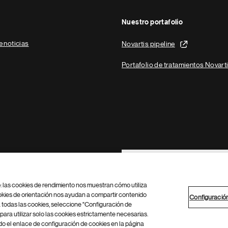
Nuestro portafolio
e noticias
Novartis pipeline
Portafolio de tratamientos Novart
Footer Site Search
b: las cookies de rendimiento nos muestran cómo utiliza
okies de orientación nos ayudan a compartir contenido
Configuració
 todas las cookies, seleccione "Configuración de
para utilizar solo las cookies estrictamente necesarias.
Configuración de cookies
Mapa del sitio
 el enlace de configuración de cookies en la página