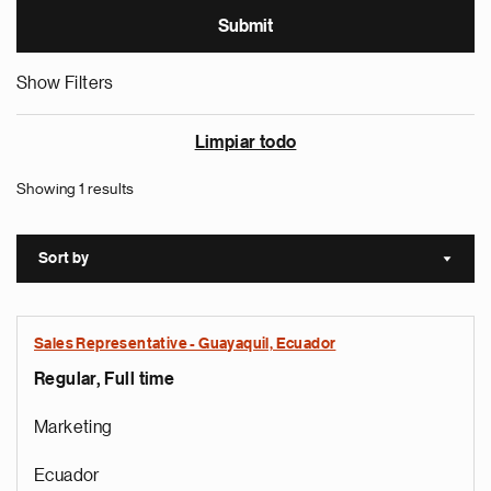
Show Filters
Limpiar todo
Showing 1 results
Sort by
Sort a
Sales Representative - Guayaquil, Ecuador
Regular, Full time
Marketing
Ecuador