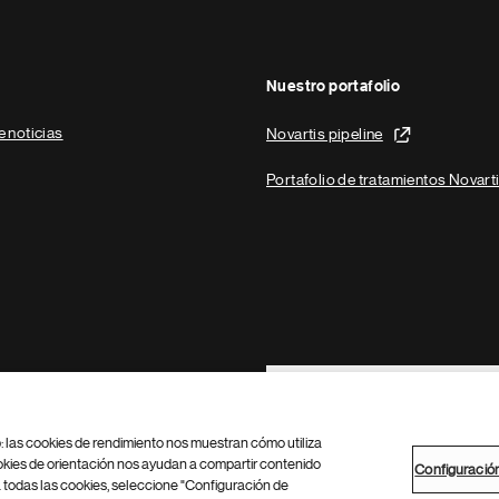
Nuestro portafolio
e noticias
Novartis pipeline
Portafolio de tratamientos Novart
Footer Site Search
b: las cookies de rendimiento nos muestran cómo utiliza
okies de orientación nos ayudan a compartir contenido
Configuració
 todas las cookies, seleccione "Configuración de