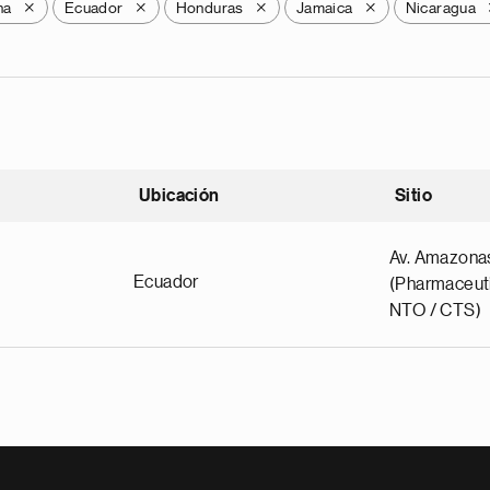
na
Ecuador
Honduras
Jamaica
Nicaragua
X
X
X
X
Ubicación
Sitio
scendente
Av. Amazona
Ecuador
(Pharmaceuti
NTO / CTS)