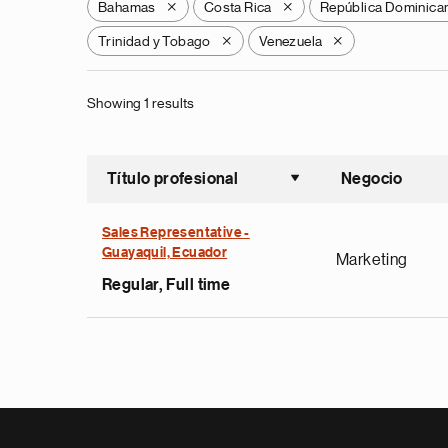
Bahamas
Costa Rica
República Dominica
X
X
Trinidad y Tobago
Venezuela
X
X
Showing 1 results
Título profesional
Negocio
Ordenar a
Sales Representative -
Guayaquil, Ecuador
Marketing
Regular, Full time