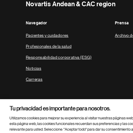
Novartis Andean & CAC region
Navegador
Prensa
Pacientes y cuidadores
Archivo d
Profesionales de la salud
Responsabilidad corporativa (ESG)
Noticias
Carreras
Tu privacidad es importante para nosotros.
Utilizamos cookies para mejorar su experiencia al visitar nuestras páginas we
esta página web, las cookies funcionales recuerdan sus preferencias y las co
relevante para usted. Seleccione: "Aceptar todo" para dar su consentimiento a
Parte
© 2026 Novartis AG