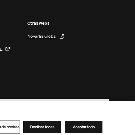
Otras webs
Novartis Global
is
n de cookies
Declinar todas
Aceptar todo
Directorio de Novartis