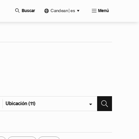
Candean | es
Buscar
Menú
Ubicación (11)