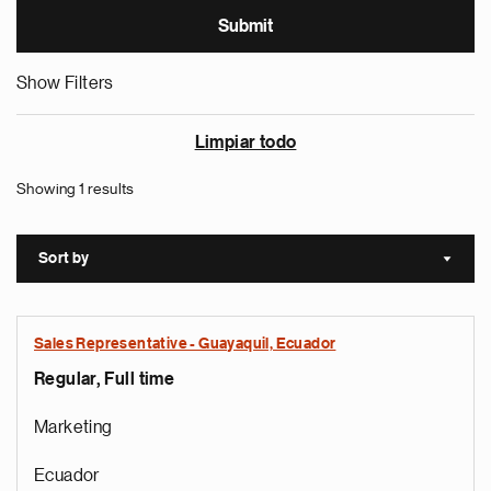
Show Filters
Limpiar todo
Showing 1 results
Sort by
Sort a
Sales Representative - Guayaquil, Ecuador
Regular, Full time
Marketing
Ecuador