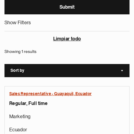
Show Filters
Limpiar todo
Showing 1 results
Sort by
Sort a
Sales Representative - Guayaquil, Ecuador
Regular, Full time
Marketing
Ecuador