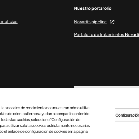
Nuestro portafolio
e noticias
Novartis pipeline
Portafolio de tratamientos Novart
Footer Site Search
b: las cookies de rendimiento nos muestran cómo utiliza
okies de orientación nos ayudan a compartir contenido
Configuració
 todas las cookies, seleccione "Configuración de
para utilizar solo las cookies estrictamente necesarias.
Configuración de cookies
Mapa del sitio
 el enlace de configuración de cookies en la página