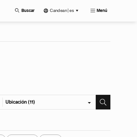
Candean | es
Buscar
Menú
Ubicación (11)