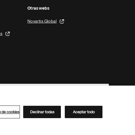
Otras webs
Novartis Global
is
n de cookies
Declinar todas
Aceptar todo
Directorio de Novartis
Este sitio está dirigido al público del clúster ACC