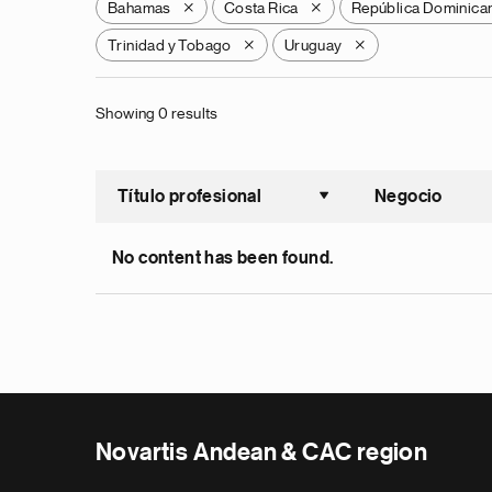
Bahamas
Costa Rica
República Dominica
X
X
Trinidad y Tobago
Uruguay
X
X
Showing 0 results
Título profesional
Negocio
Ordenar a
No content has been found.
Novartis Andean & CAC region