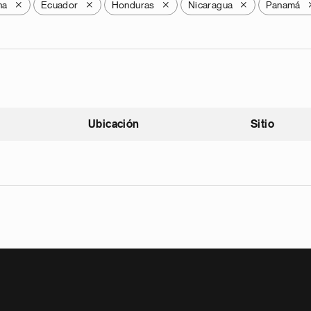
na
Ecuador
Honduras
Nicaragua
Panamá
X
X
X
X
Ubicación
Sitio
scendente