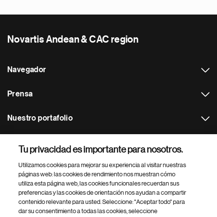
Novartis Andean & CAC region
Navegador
Prensa
Nuestro portafolio
Otras webs
Tu privacidad es importante para nosotros.
Utilizamos cookies para mejorar su experiencia al visitar nuestras
Footer Site Search
páginas web: las cookies de rendimiento nos muestran cómo
utiliza esta página web, las cookies funcionales recuerdan sus
preferencias y las cookies de orientación nos ayudan a compartir
contenido relevante para usted. Seleccione: "Aceptar todo" para
dar su consentimiento a todas las cookies, seleccione