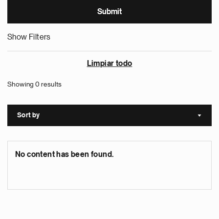
Show Filters
Limpiar todo
Showing 0 results
Sort by
Sort a
No content has been found.