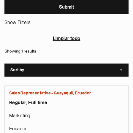
Show Filters
Limpiar todo
Showing 1 results
Sort by
Sort a
Sales Representative - Guayaquil, Ecuador
Regular, Full time
Marketing
Ecuador