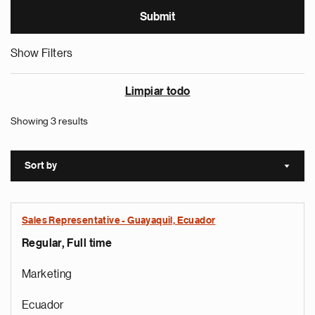
Show Filters
Limpiar todo
Showing 3 results
Sort by
Sort a
Sales Representative - Guayaquil, Ecuador
Regular, Full time
Marketing
Ecuador