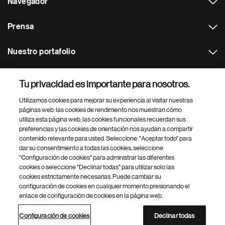
Navegador
Prensa
Nuestro portafolio
Otras webs
Tu privacidad es importante para nosotros.
Utilizamos cookies para mejorar su experiencia al visitar nuestras
Footer Site Search
páginas web: las cookies de rendimiento nos muestran cómo
utiliza esta página web, las cookies funcionales recuerdan sus
preferencias y las cookies de orientación nos ayudan a compartir
contenido relevante para usted. Seleccione: "Aceptar todo" para
dar su consentimiento a todas las cookies, seleccione
"Configuración de cookies" para administrar las diferentes
cookies o seleccione "Declinar todas" para utilizar solo las
cookies estrictamente necesarias. Puede cambiar su
Parte
© 2026 Novartis AG
configuración de cookies en cualquier momento presionando el
inferior
enlace de configuración de cookies en la página web.
Política de privacidad
Términos de uso
Accesibilidad
del
Configuración de cookies
Mapa del sitio
pie
Configuración de cookies
Declinar todas
de