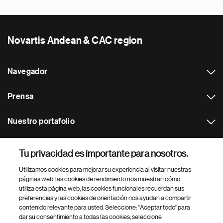
Novartis Andean & CAC region
Navegador
Prensa
Nuestro portafolio
Otras webs
Tu privacidad es importante para nosotros.
Utilizamos cookies para mejorar su experiencia al visitar nuestras
Footer Site Search
páginas web: las cookies de rendimiento nos muestran cómo
utiliza esta página web, las cookies funcionales recuerdan sus
preferencias y las cookies de orientación nos ayudan a compartir
contenido relevante para usted. Seleccione: "Aceptar todo" para
dar su consentimiento a todas las cookies, seleccione