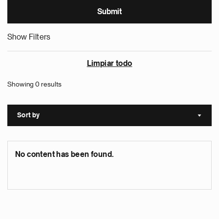
Show Filters
Limpiar todo
Showing 0 results
Sort by
Sort a
No content has been found.