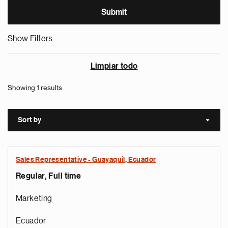
Show Filters
Limpiar todo
Showing 1 results
Sort by
Sort a
Sales Representative - Guayaquil, Ecuador
Regular, Full time
Marketing
Ecuador