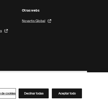
Otras webs
Novartis Global
is
n de cookies
Declinar todas
Aceptar todo
Directorio de Novartis
Este sitio está dirigido al público del clúster ACC