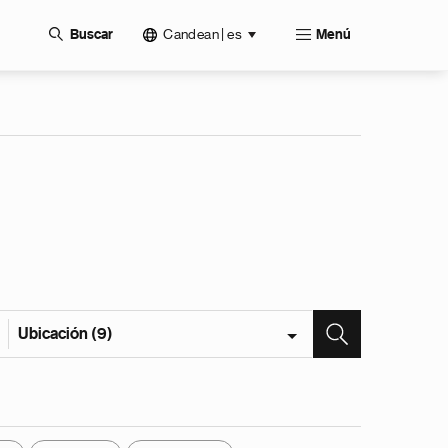
Candean | es
Buscar
Menú
Ubicación (9)