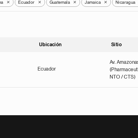
na
Ecuador
Guatemala
Jamaica
Nicaragua
X
X
X
X
Ubicación
Sitio
scendente
Av. Amazona
Ecuador
(Pharmaceuti
NTO / CTS)