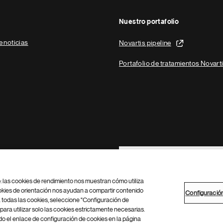
Nuestro portafolio
e noticias
Novartis pipeline
Portafolio de tratamientos Novart
Footer Site Search
b: las cookies de rendimiento nos muestran cómo utiliza
okies de orientación nos ayudan a compartir contenido
Configuració
 todas las cookies, seleccione "Configuración de
para utilizar solo las cookies estrictamente necesarias.
Configuración de cookies
Mapa del sitio
 el enlace de configuración de cookies en la página