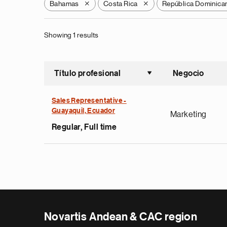
Bahamas
Costa Rica
República Dominica
X
X
Showing 1 results
Título profesional
Negocio
Ordenar a
Sales Representative -
Guayaquil, Ecuador
Marketing
Regular, Full time
Novartis Andean & CAC region