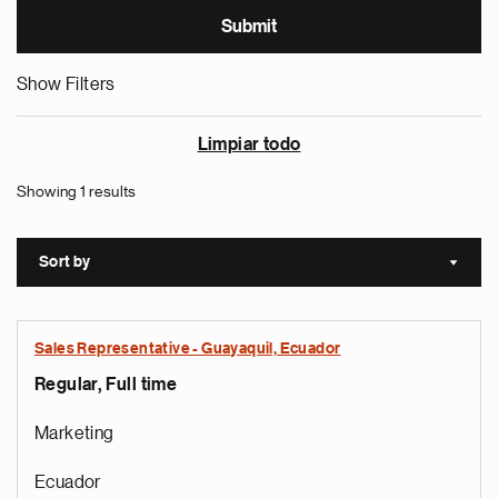
Show Filters
Limpiar todo
Showing 1 results
Sort by
Sort a
Sales Representative - Guayaquil, Ecuador
Regular, Full time
Marketing
Ecuador