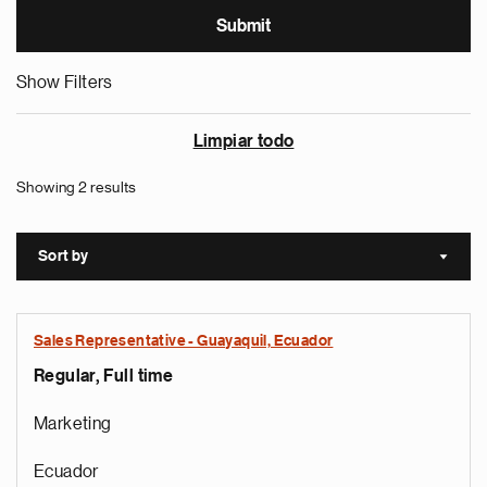
Show Filters
Limpiar todo
Showing 2 results
Sort by
Sort a
Sales Representative - Guayaquil, Ecuador
Regular, Full time
Marketing
Ecuador