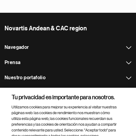
Novartis Andean & CAC region
Navegador
Prensa
Nuestro portafolio
Otras webs
Tu privacidad es importante para nosotros.
Utilizamos cookies para mejorar su experiencia al visitar nuestras
Footer Site Search
páginas web: las cookies de rendimiento nos muestran cómo
utiliza esta página web, las cookies funcionales recuerdan sus
preferencias y las cookies de orientación nos ayudan a compartir
contenido relevante para usted. Seleccione: "Aceptar todo" para
dar su consentimiento a todas las cookies, seleccione