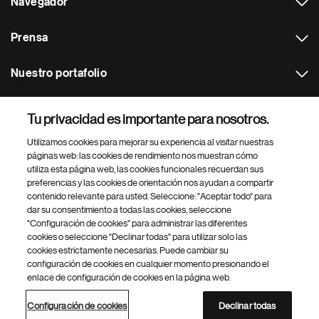
Navegador
Prensa
Nuestro portafolio
Otras webs
Tu privacidad es importante para nosotros.
Utilizamos cookies para mejorar su experiencia al visitar nuestras
Footer Site Search
páginas web: las cookies de rendimiento nos muestran cómo
utiliza esta página web, las cookies funcionales recuerdan sus
preferencias y las cookies de orientación nos ayudan a compartir
contenido relevante para usted. Seleccione: "Aceptar todo" para
dar su consentimiento a todas las cookies, seleccione
"Configuración de cookies" para administrar las diferentes
cookies o seleccione "Declinar todas" para utilizar solo las
cookies estrictamente necesarias. Puede cambiar su
Parte
© 2026 Novartis AG
configuración de cookies en cualquier momento presionando el
inferior
enlace de configuración de cookies en la página web.
Política de privacidad
Términos de uso
Accesibilidad
del
Configuración de cookies
Mapa del sitio
pie
Configuración de cookies
Declinar todas
de