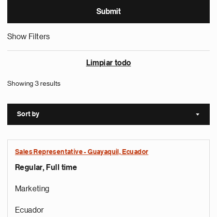
Show Filters
Limpiar todo
Showing 3 results
Sort by
Sort a
Sales Representative - Guayaquil, Ecuador
Regular, Full time
Marketing
Ecuador