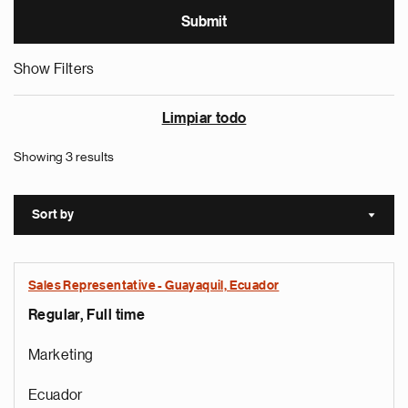
Show Filters
Limpiar todo
Showing 3 results
Sort by
Sort a
Sales Representative - Guayaquil, Ecuador
Regular, Full time
Marketing
Ecuador