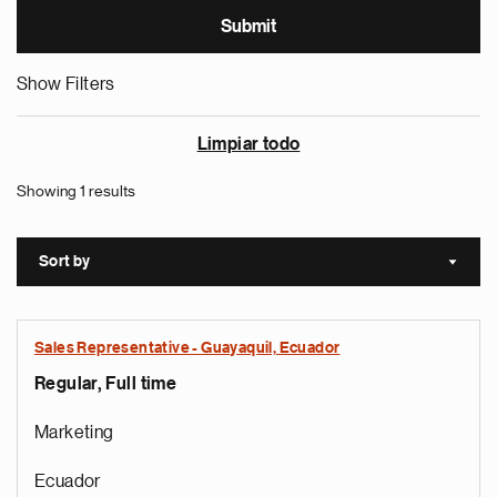
Show Filters
Limpiar todo
Showing 1 results
Sort by
Sort a
Sales Representative - Guayaquil, Ecuador
Regular, Full time
Marketing
Ecuador