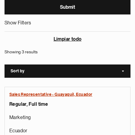
Show Filters
Limpiar todo
Showing 3 results
Sort by
Sort a
Sales Representative - Guayaquil, Ecuador
Regular, Full time
Marketing
Ecuador