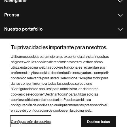
Navegador
Prensa
Nuestro portafolio
Otras webs
Tu privacidad es importante para nosotros.
Utilizamos cookies para mejorar su experiencia al visitar nuestras
Footer Site Search
páginas web: las cookies de rendimiento nos muestran cómo
utiliza esta página web, las cookies funcionales recuerdan sus
preferencias y las cookies de orientación nos ayudan a compartir
contenido relevante para usted. Seleccione: "Aceptar todo" para
dar su consentimiento a todas las cookies, seleccione
"Configuración de cookies" para administrar las diferentes
cookies o seleccione "Declinar todas" para utilizar solo las
cookies estrictamente necesarias. Puede cambiar su
Parte
© 2026 Novartis AG
configuración de cookies en cualquier momento presionando el
inferior
enlace de configuración de cookies en la página web.
Política de privacidad
Términos de uso
Accesibilidad
del
Configuración de cookies
Mapa del sitio
pie
Configuración de cookies
Declinar todas
de