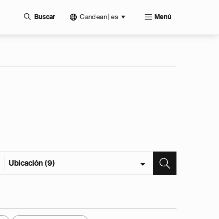
Candean | es
Buscar
Menú
Ubicación (9)