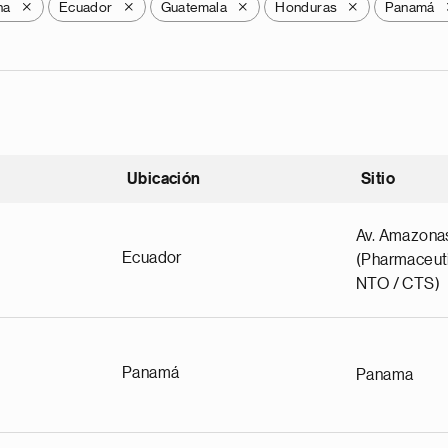
na
Ecuador
Guatemala
Honduras
Panamá
X
X
X
X
Ubicación
Sitio
scendente
Av. Amazona
Ecuador
(Pharmaceuti
NTO / CTS)
Panamá
Panama