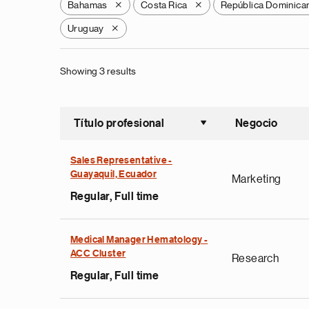
Bahamas
Costa Rica
República Dominica
X
X
Uruguay
X
Showing 3 results
Título profesional
Negocio
Ordenar a
Sales Representative -
Guayaquil, Ecuador
Marketing
Regular, Full time
Medical Manager Hematology -
ACC Cluster
Research
Regular, Full time