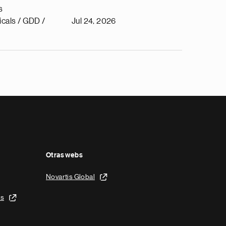
s
cals / GDD /
Jul 24, 2026
Otras webs
Novartis Global
is