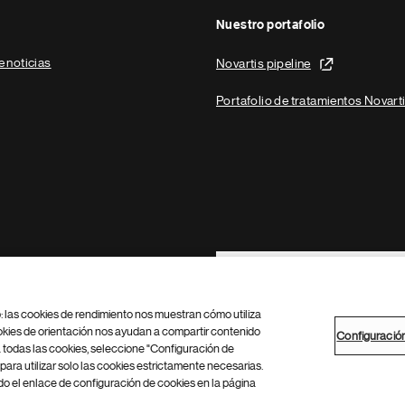
Nuestro portafolio
e noticias
Novartis pipeline
Portafolio de tratamientos Novart
Footer Site Search
b: las cookies de rendimiento nos muestran cómo utiliza
okies de orientación nos ayudan a compartir contenido
Configuració
 todas las cookies, seleccione "Configuración de
para utilizar solo las cookies estrictamente necesarias.
Configuración de cookies
Mapa del sitio
 el enlace de configuración de cookies en la página