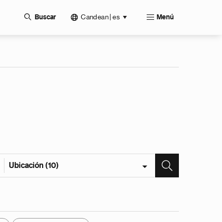
Candean | es
Buscar
Menú
Ubicación (10)