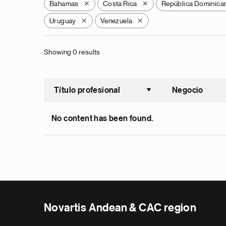
Bahamas
Costa Rica
República Dominica
X
X
Uruguay
Venezuela
X
X
Showing 0 results
Título profesional
Negocio
Ordenar a
No content has been found.
Novartis Andean & CAC region