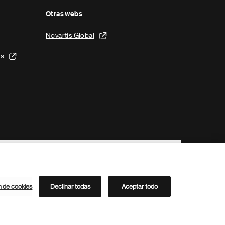
Otras webs
Novartis Global
is
n de cookies
Declinar todas
Aceptar todo
Directorio de Novartis
Este sitio está dirigido al público del clúster ACC