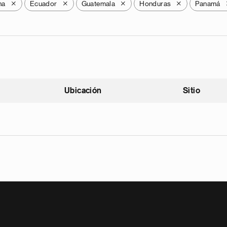
na
Ecuador
Guatemala
Honduras
Panamá
X
X
X
X
Ubicación
Sitio
scendente