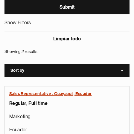
Show Filters
Limpiar todo
Showing 2 results
Sort by
Sort a
Sales Representative - Guayaquil, Ecuador
Regular, Full time
Marketing
Ecuador