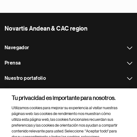
Novartis Andean & CAC region
Navegador
Prensa
Nuestro portafolio
Otras webs
Tu privacidad es importante para nosotros.
Utilizamos cookies para mejorar su experiencia al visitar nuestras
Footer Site Search
páginas web: las cookies de rendimiento nos muestran cómo
utiliza esta página web, las cookies funcionales recuerdan sus
preferencias y las cookies de orientación nos ayudan a compartir
contenido relevante para usted. Seleccione: "Aceptar todo" para
dar su consentimiento a todas las cookies, seleccione