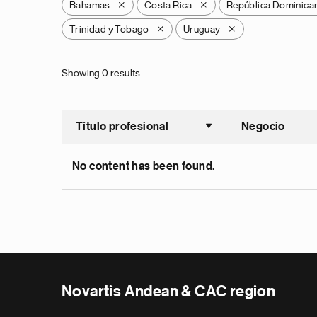
Bahamas
Costa Rica
República Dominica
X
X
Trinidad y Tobago
Uruguay
X
X
Showing 0 results
Título profesional
Negocio
Ordenar a
No content has been found.
Novartis Andean & CAC region