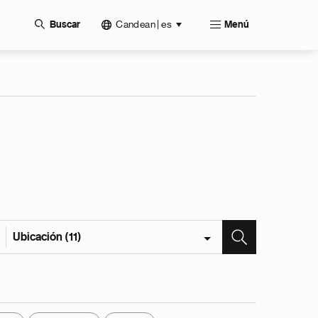
Candean | es
Buscar
Menú
Ubicación (11)