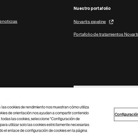
Nuestro portafolio
e noticias
Novartis pipeline
Portafolio de tratamientos Novart
Footer Site Search
b: las cookies de rendimiento nos muestran cómo utiliza
okies de orientación nos ayudan a compartir contenido
Configuració
 todas las cookies, seleccione "Configuración de
para utilizar solo las cookies estrictamente necesarias.
Configuración de cookies
Mapa del sitio
 el enlace de configuración de cookies en la página