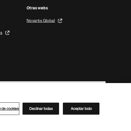
Otras webs
Novartis Global
is
n de cookies
Declinar todas
Aceptar todo
Directorio de Novartis
Este sitio está dirigido al público del clúster ACC