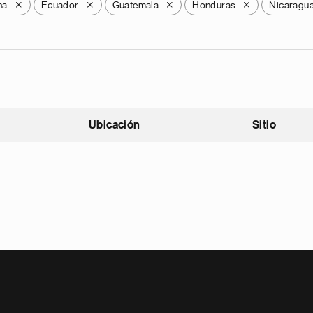
na
Ecuador
Guatemala
Honduras
Nicaragu
X
X
X
X
Ubicación
Sitio
scendente