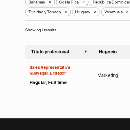
Bahamas
Costa Rica
República Dominica
X
X
Trinidad y Tobago
Uruguay
Venezuela
X
X
X
Showing 1 results
Título profesional
Negocio
Ordenar a
Sales Representative -
Guayaquil, Ecuador
Marketing
Regular, Full time