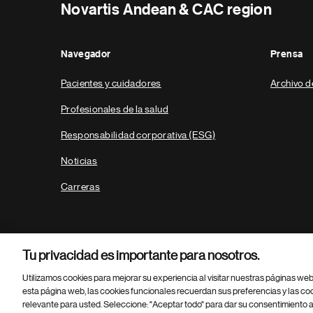
Novartis Andean & CAC region
Navegador
Prensa
Pacientes y cuidadores
Archivo d
Profesionales de la salud
Responsabilidad corporativa (ESG)
Noticias
Carreras
Tu privacidad es importante para nosotros.
Utilizamos cookies para mejorar su experiencia al visitar nuestras páginas we
esta página web, las cookies funcionales recuerdan sus preferencias y las co
relevante para usted. Seleccione: "Aceptar todo" para dar su consentimiento a
Parte
© 2026 Novartis AG