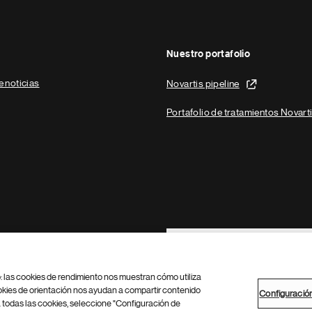
Nuestro portafolio
e noticias
Novartis pipeline
Portafolio de tratamientos Novart
Footer Site Search
b: las cookies de rendimiento nos muestran cómo utiliza
okies de orientación nos ayudan a compartir contenido
Configuració
 todas las cookies, seleccione "Configuración de