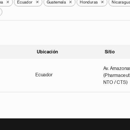
na
Ecuador
Guatemala
Honduras
Nicaragu
X
X
X
X
Ubicación
Sitio
scendente
Av. Amazona
Ecuador
(Pharmaceuti
NTO / CTS)