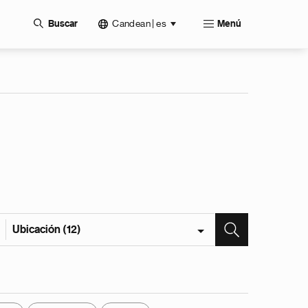
Candean | es
Buscar
Menú
Ubicación (12)