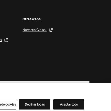
Otras webs
Novartis Global
is
n de cookies
Declinar todas
Aceptar todo
Directorio de Novartis