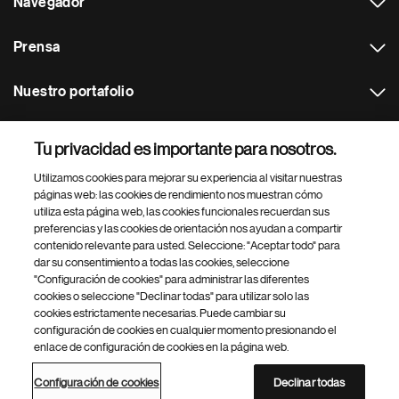
Navegador
Prensa
Nuestro portafolio
Otras webs
Tu privacidad es importante para nosotros.
Utilizamos cookies para mejorar su experiencia al visitar nuestras
Footer Site Search
páginas web: las cookies de rendimiento nos muestran cómo
utiliza esta página web, las cookies funcionales recuerdan sus
preferencias y las cookies de orientación nos ayudan a compartir
contenido relevante para usted. Seleccione: "Aceptar todo" para
dar su consentimiento a todas las cookies, seleccione
"Configuración de cookies" para administrar las diferentes
cookies o seleccione "Declinar todas" para utilizar solo las
cookies estrictamente necesarias. Puede cambiar su
Parte
© 2026 Novartis AG
configuración de cookies en cualquier momento presionando el
inferior
enlace de configuración de cookies en la página web.
Política de privacidad
Términos de uso
Accesibilidad
del
Configuración de cookies
Mapa del sitio
pie
Configuración de cookies
Declinar todas
de