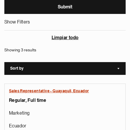
Show Filters
Limpiar todo
Showing 3 results
Sort by
Sort a
Sales Representative - Guayaquil, Ecuador
Regular, Full time
Marketing
Ecuador