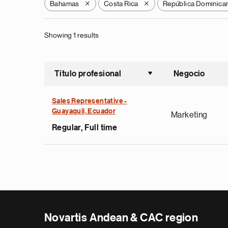
Bahamas
Costa Rica
República Dominica
X
X
Showing 1 results
Título profesional
Negocio
Ordenar a
Sales Representative -
Guayaquil, Ecuador
Marketing
Regular, Full time
Novartis Andean & CAC region