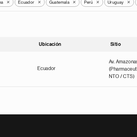
na
Ecuador
Guatemala
Perú
Uruguay
X
X
X
X
X
Ubicación
Sitio
scendente
Av. Amazona
Ecuador
(Pharmaceuti
NTO / CTS)