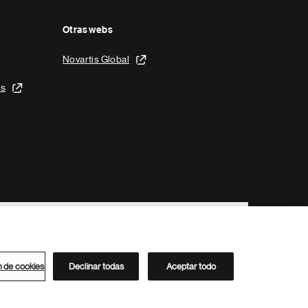
Otras webs
Novartis Global
is
n de cookies
Declinar todas
Aceptar todo
Directorio de Novartis
Este sitio está dirigido al público del clúster ACC