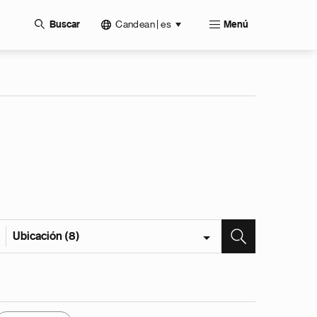
Candean | es
Buscar
Menú
Ubicación (8)