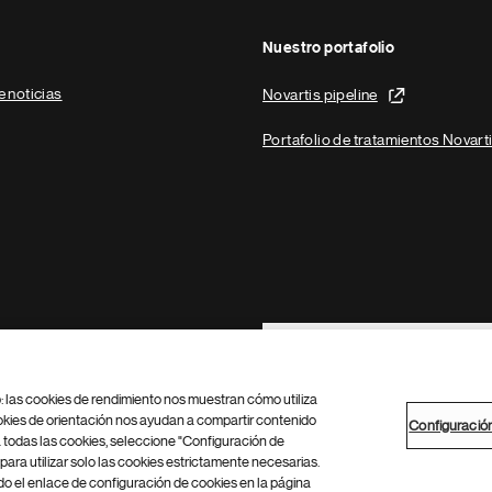
Nuestro portafolio
e noticias
Novartis pipeline
Portafolio de tratamientos Novart
Footer Site Search
b: las cookies de rendimiento nos muestran cómo utiliza
okies de orientación nos ayudan a compartir contenido
Configuració
 todas las cookies, seleccione "Configuración de
para utilizar solo las cookies estrictamente necesarias.
Configuración de cookies
Mapa del sitio
 el enlace de configuración de cookies en la página