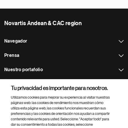
Novartis Andean & CAC region
Navegador
Prensa
Nuestro portafolio
Otras webs
Tu privacidad es importante para nosotros.
Utilizamos cookies para mejorar su experiencia al visitar nuestras
Footer Site Search
páginas web: las cookies de rendimiento nos muestran cómo
utiliza esta página web, las cookies funcionales recuerdan sus
preferencias y las cookies de orientación nos ayudan a compartir
contenido relevante para usted. Seleccione: "Aceptar todo" para
dar su consentimiento a todas las cookies, seleccione