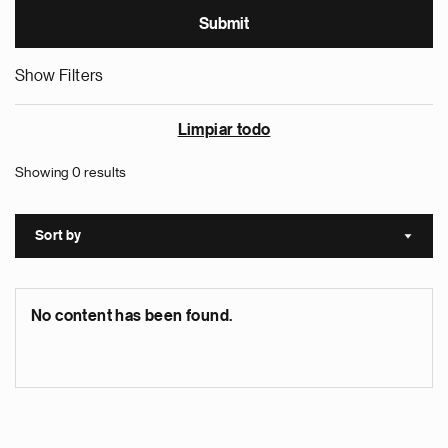
Show Filters
Limpiar todo
Showing 0 results
Sort by
Sort a
No content has been found.