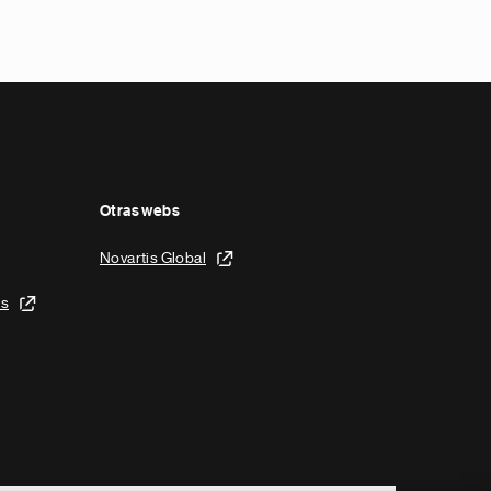
Otras webs
Novartis Global
is