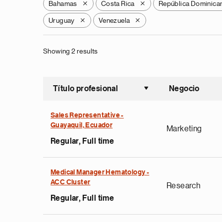
Bahamas
Costa Rica
República Dominica
X
X
Uruguay
Venezuela
X
X
Showing 2 results
Título profesional
Negocio
Ordenar a
Sales Representative -
Guayaquil, Ecuador
Marketing
Regular, Full time
Medical Manager Hematology -
ACC Cluster
Research
Regular, Full time