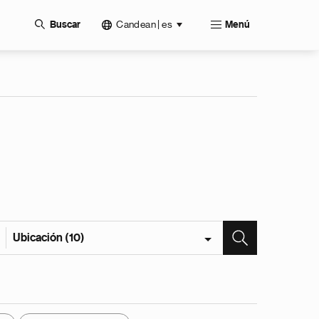
Candean | es
Buscar
Menú
Ubicación (10)