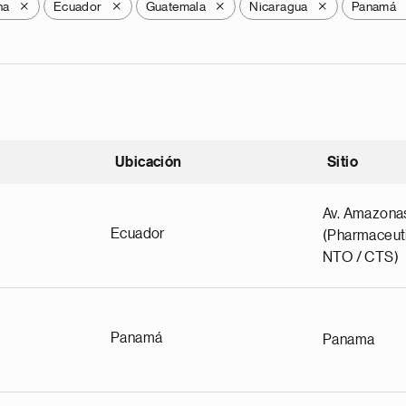
na
Ecuador
Guatemala
Nicaragua
Panamá
X
X
X
X
Ubicación
Sitio
scendente
Av. Amazona
Ecuador
(Pharmaceuti
NTO / CTS)
Panamá
Panama